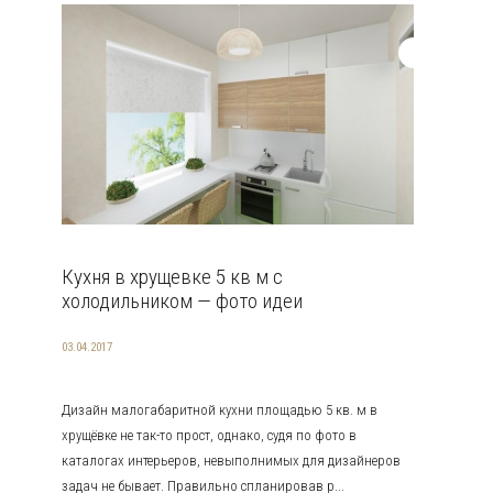
Кухня в хрущевке 5 кв м с
холодильником — фото идеи
03.04.2017
Дизайн малогабаритной кухни площадью 5 кв. м в
хрущёвке не так-то прост, однако, судя по фото в
каталогах интерьеров, невыполнимых для дизайнеров
задач не бывает. Правильно спланировав р...