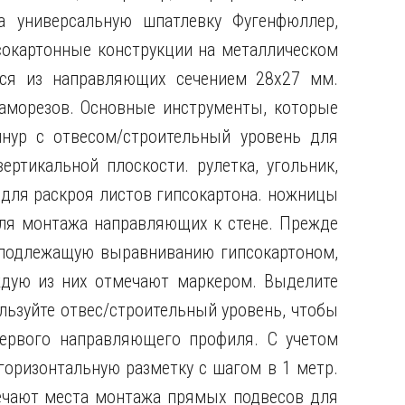
а универсальную шпатлевку Фугенфюллер,
сокартонные конструкции на металлическом
тся из направляющих сечением 28х27 мм.
аморезов. Основные инструменты, которые
шнур с отвесом/строительный уровень для
ртикальной плоскости. рулетка, угольник,
для раскроя листов гипсокартона. ножницы
для монтажа направляющих к стене. Прежде
, подлежащую выравниванию гипсокартоном,
ждую из них отмечают маркером. Выделите
льзуйте отвес/строительный уровень, чтобы
первого направляющего профиля. С учетом
горизонтальную разметку с шагом в 1 метр.
ечают места монтажа прямых подвесов для