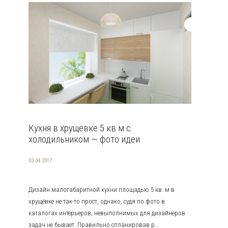
Кухня в хрущевке 5 кв м с
холодильником — фото идеи
03.04.2017
Дизайн малогабаритной кухни площадью 5 кв. м в
хрущёвке не так-то прост, однако, судя по фото в
каталогах интерьеров, невыполнимых для дизайнеров
задач не бывает. Правильно спланировав р...