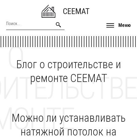
CEEMAT
Меню
 О
Блог о строительстве и
ОИТЕЛЬСТВЕ
ремонте CEEMAT
МОНТЕ
Можно ли устанавливать
натяжной потолок на