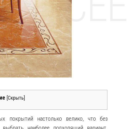
НТЕ CE
ие
[
Скрыть
]
ых покрытий настолько велико, что без
 выбрать наиболее подходящий вариант.