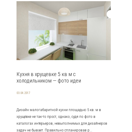
Кухня в хрущевке 5 кв м с
холодильником — фото идеи
03.04.2017
Дизайн малогабаритной кухни площадью 5 кв. м в
хрущёвке не так-то прост, однако, судя по фото в
каталогах интерьеров, невыполнимых для дизайнеров
задач не бывает. Правильно спланировав р...