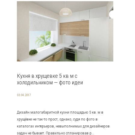
Кухня в хрущевке 5 кв м с
холодильником — фото идеи
03.04.2017
Дизайн малогабаритной кухни площадью 5 кв. м в
хрущёвке не так-то прост, однако, судя по фото в
каталогах интерьеров, невыполнимых для дизайнеров
задач не бывает. Правильно спланировав р...