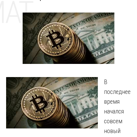
MAT
В
последнее
время
начался
совсем
новый