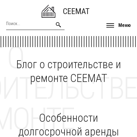
CEEMAT
Меню
 О
Блог о строительстве и
ОИТЕЛЬСТВЕ
ремонте CEEMAT
МОНТЕ
Особенности
долгосрочной аренды