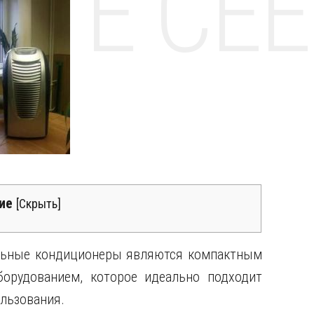
НТЕ CE
ие
[
Скрыть
]
ьные кондиционеры являются компактным
борудованием, которое идеально подходит
льзования.