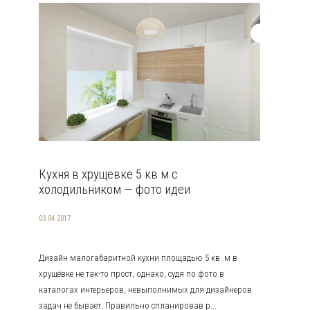
Кухня в хрущевке 5 кв м с
холодильником — фото идеи
03.04.2017
Дизайн малогабаритной кухни площадью 5 кв. м в
хрущёвке не так-то прост, однако, судя по фото в
каталогах интерьеров, невыполнимых для дизайнеров
задач не бывает. Правильно спланировав р...