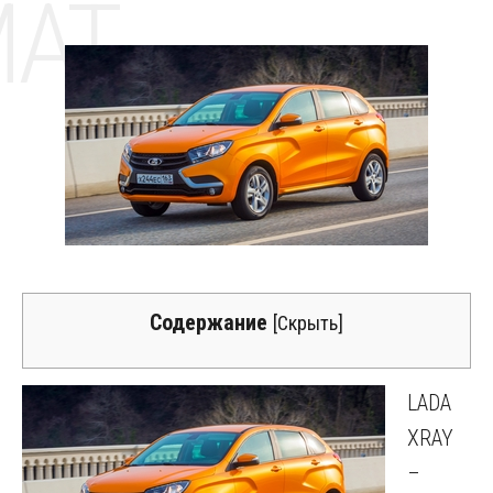
MAT
Содержание
[
Скрыть
]
LADA
XRAY
–