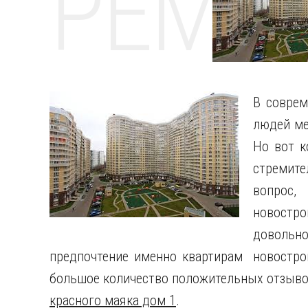
РЕМО
В соврем
людей ме
Но вот к
стремите
вопрос,
новостр
довольн
предпочтение именно квартирам новострой
большое количество положительных отзывов
красного маяка дом 1
.