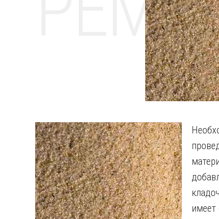
РЕМО
Необ
прове
матер
добав
кладо
имеет