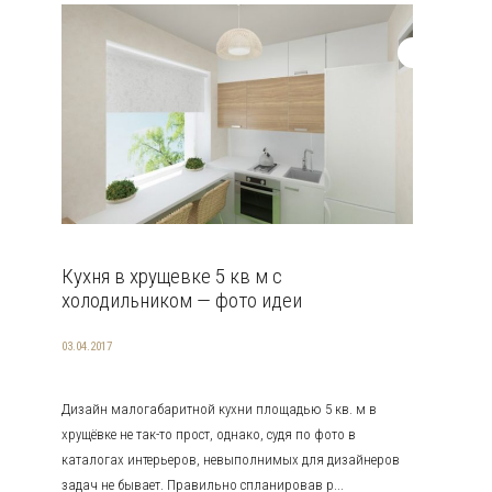
Кухня в хрущевке 5 кв м с
холодильником — фото идеи
03.04.2017
Дизайн малогабаритной кухни площадью 5 кв. м в
хрущёвке не так-то прост, однако, судя по фото в
каталогах интерьеров, невыполнимых для дизайнеров
задач не бывает. Правильно спланировав р...