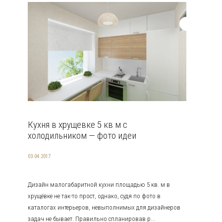
Кухня в хрущевке 5 кв м с
холодильником — фото идеи
03.04.2017
Дизайн малогабаритной кухни площадью 5 кв. м в
хрущёвке не так-то прост, однако, судя по фото в
каталогах интерьеров, невыполнимых для дизайнеров
задач не бывает. Правильно спланировав р...