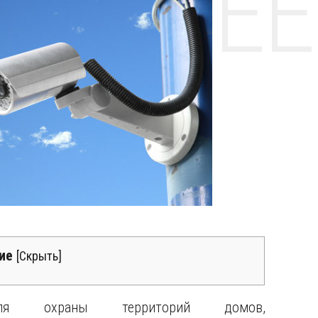
НТЕ CE
ие
[
Скрыть
]
ля охраны территорий домов,