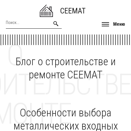
CEEMAT
Меню
 О
Блог о строительстве и
ОИТЕЛЬСТВЕ
ремонте CEEMAT
МОНТЕ
Особенности выбора
металлических входных