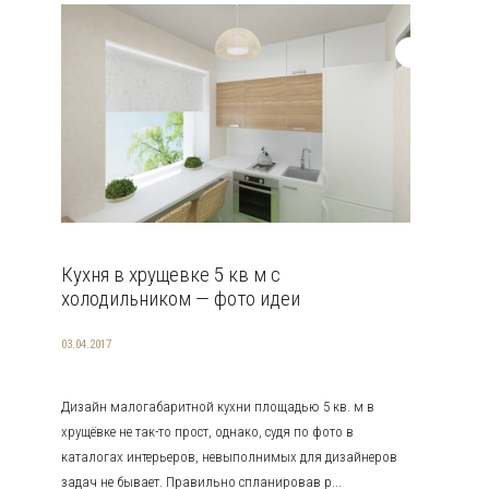
Кухня в хрущевке 5 кв м с
холодильником — фото идеи
03.04.2017
Дизайн малогабаритной кухни площадью 5 кв. м в
хрущёвке не так-то прост, однако, судя по фото в
каталогах интерьеров, невыполнимых для дизайнеров
задач не бывает. Правильно спланировав р...