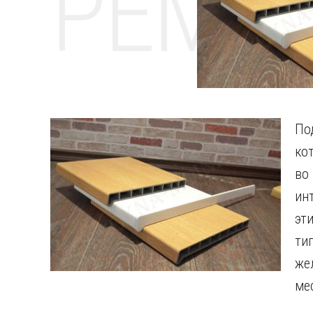
РЕМО
По
ко
в
ин
эт
ти
же
ме