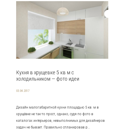
Кухня в хрущевке 5 кв м с
холодильником — фото идеи
03.04.2017
Дизайн малогабаритной кухни площадью 5 кв. м в
хрущёвке не так-то прост, однако, судя по фото в
каталогах интерьеров, невыполнимых для дизайнеров
задач не бывает. Правильно спланировав р...