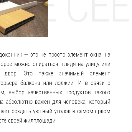
НТЕ CE
доконник — это не просто элемент окна, на
торое можно опираться, глядя на улицу или
о двор.
Это также значимый элемент
терьера балкона или лоджии. И в связи с
им, выбор качественных продуктов такого
па абсолютно важен для человека, который
лает создать уютный уголок в самом ярком
сте своей жилплощади.