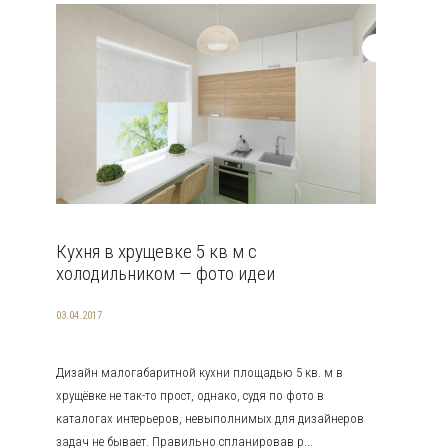
Кухня в хрущевке 5 кв м с
холодильником — фото идеи
03.04.2017
Дизайн малогабаритной кухни площадью 5 кв. м в
хрущёвке не так-то прост, однако, судя по фото в
каталогах интерьеров, невыполнимых для дизайнеров
задач не бывает. Правильно спланировав р...