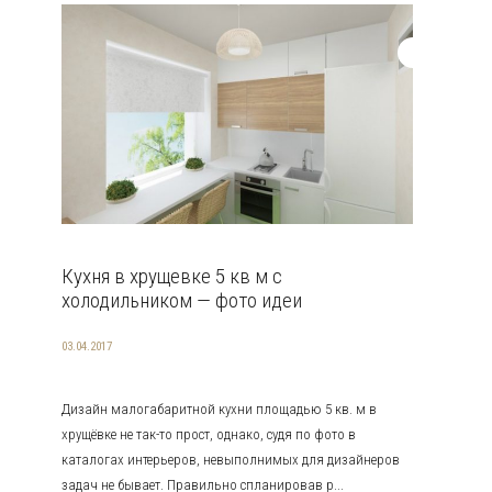
Кухня в хрущевке 5 кв м с
холодильником — фото идеи
03.04.2017
Дизайн малогабаритной кухни площадью 5 кв. м в
хрущёвке не так-то прост, однако, судя по фото в
каталогах интерьеров, невыполнимых для дизайнеров
задач не бывает. Правильно спланировав р...