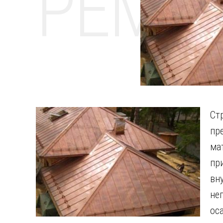
РЕМО
Ст
пр
ма
пр
вн
не
ос