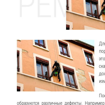
РЕМО
Дл
по
эт
ск
дож
из
По
образуются различные дефекты. Например