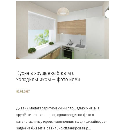
Кухня в хрущевке 5 кв м с
холодильником — фото идеи
03.04.2017
Дизайн малогабаритной кухни площадью 5 кв. м в
хрущёвке не так-то прост, однако, судя по фото в
каталогах интерьеров, невыполнимых для дизайнеров
задач не бывает. Правильно спланировав р...