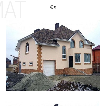
MAT
«»