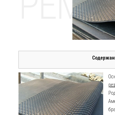
РЕМО
Содержан
Ос
ре
Ро
Ам
бр