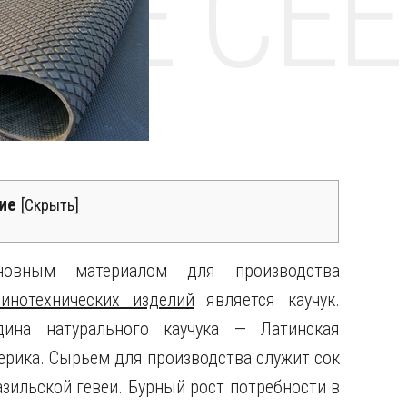
НТЕ CE
ие
[
Скрыть
]
новным материалом для производства
зинотехнических изделий
является каучук.
дина натурального каучука — Латинская
ерика. Сырьем для производства служит сок
азильской гевеи. Бурный рост потребности в