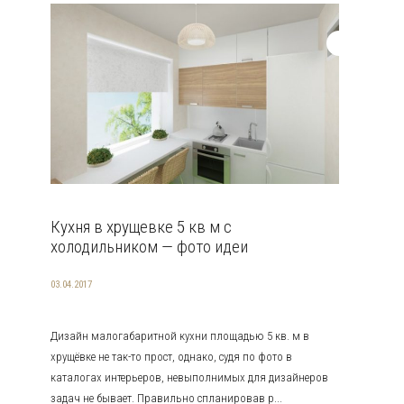
Кухня в хрущевке 5 кв м с
холодильником — фото идеи
03.04.2017
Дизайн малогабаритной кухни площадью 5 кв. м в
хрущёвке не так-то прост, однако, судя по фото в
каталогах интерьеров, невыполнимых для дизайнеров
задач не бывает. Правильно спланировав р...