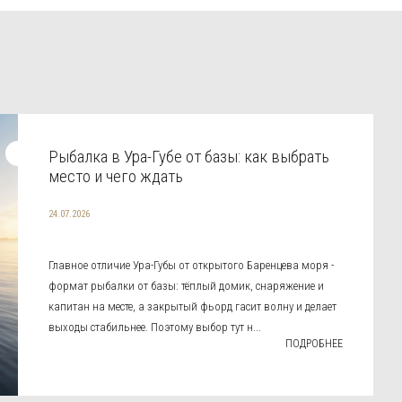
Рыбалка в Ура-Губе от базы: как выбрать
место и чего ждать
24.07.2026
Главное отличие Ура-Губы от открытого Баренцева моря -
формат рыбалки от базы: тёплый домик, снаряжение и
капитан на месте, а закрытый фьорд гасит волну и делает
выходы стабильнее. Поэтому выбор тут н...
ПОДРОБНЕЕ