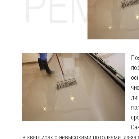
РЕМО
По
по
ос
чи
ли
яв
с
Са
в квартирах с невысокими потолками, из-за