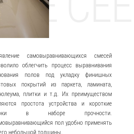
НТЕ CE
явление самовыравнивающихся смесей
зволило облегчить процесс выравнивания
нования полов под укладку финишных
стовых покрытий из паркета, ламината,
нолеума, плитки и т.д.
Их преимуществом
ляются простота устройства и короткие
роки в наборе прочности.
мовыравнивающийся пол удобно применять
 его небольшой толщины.