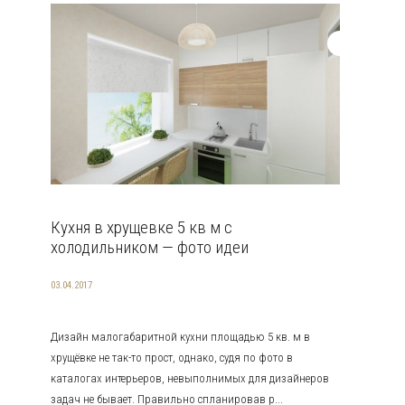
Кухня в хрущевке 5 кв м с
холодильником — фото идеи
03.04.2017
Дизайн малогабаритной кухни площадью 5 кв. м в
хрущёвке не так-то прост, однако, судя по фото в
каталогах интерьеров, невыполнимых для дизайнеров
задач не бывает. Правильно спланировав р...