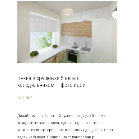
Кухня в хрущевке 5 кв м с
холодильником — фото идеи
03.04.2017
Дизайн малогабаритной кухни площадью 5 кв. м в
хрущёвке не так-то прост, однако, судя по фото в
каталогах интерьеров, невыполнимых для дизайнеров
задач не бывает. Правильно спланировав р...