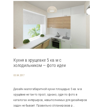
Кухня в хрущевке 5 кв м с
холодильником — фото идеи
03.04.2017
Дизайн малогабаритной кухни площадью 5 кв. м в
хрущёвке не так-то прост, однако, судя по фото в
каталогах интерьеров, невыполнимых для дизайнеров
задач не бывает. Правильно спланировав р...