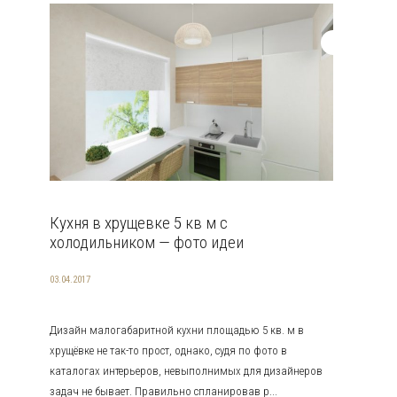
Кухня в хрущевке 5 кв м с
холодильником — фото идеи
03.04.2017
Дизайн малогабаритной кухни площадью 5 кв. м в
хрущёвке не так-то прост, однако, судя по фото в
каталогах интерьеров, невыполнимых для дизайнеров
задач не бывает. Правильно спланировав р...