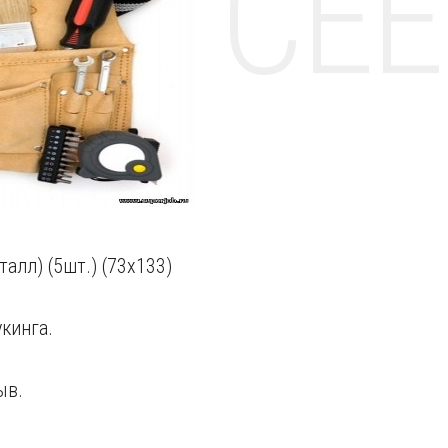
НТЕ CE
лл) (5шт.) (73х133)
кинга.
ыв.