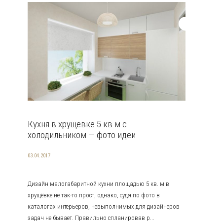
Кухня в хрущевке 5 кв м с
холодильником — фото идеи
03.04.2017
Дизайн малогабаритной кухни площадью 5 кв. м в
хрущёвке не так-то прост, однако, судя по фото в
каталогах интерьеров, невыполнимых для дизайнеров
задач не бывает. Правильно спланировав р...