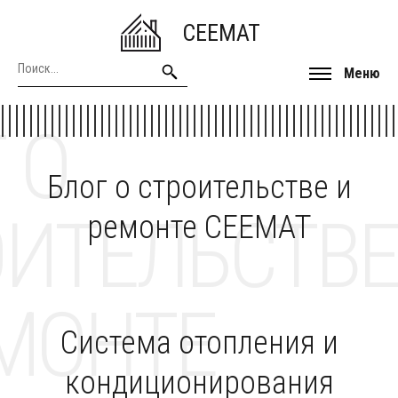
CEEMAT
Меню
 О
Блог о строительстве и
ОИТЕЛЬСТВЕ
ремонте CEEMAT
МОНТЕ
Система отопления и
кондиционирования