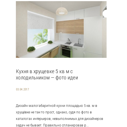
Кухня в хрущевке 5 кв м с
холодильником — фото идеи
03.04.2017
Дизайн малогабаритной кухни площадью 5 кв. м в
хрущёвке не так-то прост, однако, судя по фото в
каталогах интерьеров, невыполнимых для дизайнеров
задач не бывает. Правильно спланировав р...