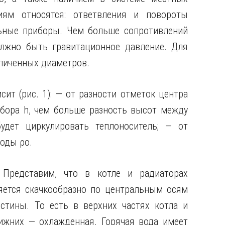
иям относятся: ответвления и повороты
льные приборы. Чем больше сопротивлений
олжно быть гравитационное давление. Для
личенных диаметров.
сит (рис. 1): — от разности отметок центра
ибора h, чем больше разность высот между
удет циркулировать теплоноситель; — от
оды ρо.
 Представим, что в котле и радиаторах
яется скачкообразно по центральным осям
истины. То есть в верхних частях котла и
нижних — охлажденная. Горячая вода имеет