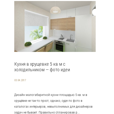
Кухня в хрущевке 5 кв м с
холодильником — фото идеи
03.04.2017
Дизайн малогабаритной кухни площадью 5 кв. м в
хрущёвке не так-то прост, однако, судя по фото в
каталогах интерьеров, невыполнимых для дизайнеров
задач не бывает. Правильно спланировав р...