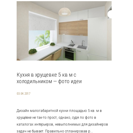
Кухня в хрущевке 5 кв м с
холодильником — фото идеи
03.04.2017
Дизайн малогабаритной кухни площадью 5 кв. м в
хрущёвке не так-то прост, однако, судя по фото в
каталогах интерьеров, невыполнимых для дизайнеров
задач не бывает. Правильно спланировав р...