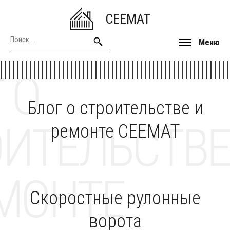
CEEMAT
Меню
 О
Блог о строительстве и
ОИТЕЛЬСТВЕ
ремонте CEEMAT
МОНТЕ
Скоростные рулонные
ворота