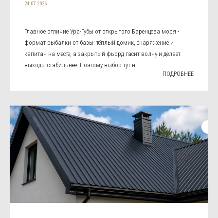
24.07.2026
Главное отличие Ура-Губы от открытого Баренцева моря -
формат рыбалки от базы: тёплый домик, снаряжение и
капитан на месте, а закрытый фьорд гасит волну и делает
выходы стабильнее. Поэтому выбор тут н...
ПОДРОБНЕЕ