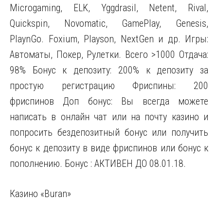
Microgaming, ELK, Yggdrasil, Netent, Rival,
Quickspin, Novomatic, GamePlay, Genesis,
PlaynGo. Foxium, Playson, NextGen и др. Игры:
Автоматы, Покер, Рулетки. Всего >1000 Отдача:
98% Бонус к депозиту: 200% к депозиту за
простую регистрацию Фриспины: 200
фриспинов Доп бонус: Вы всегда можете
написать в онлайн чат или на почту казино и
попросить бездепозитный бонус или получить
бонус к депозиту в виде фриспинов или бонус к
пополнению. Бонус : АКТИВЕН ДО 08.01.18.
Казино «Buran»