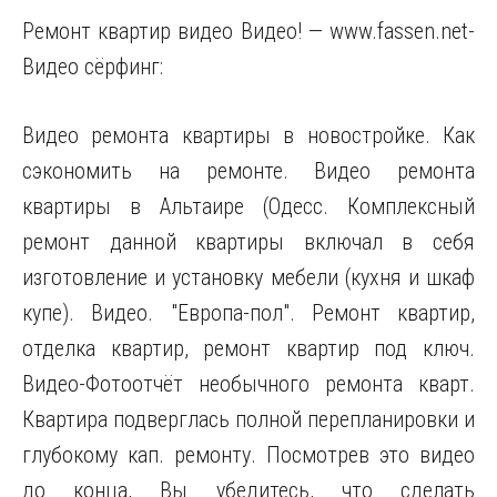
Ремонт квартир видео Видео! — www.fassen.net-
Видео сёрфинг:
Видео ремонта квартиры в новостройке. Как
сэкономить на ремонте. Видео ремонта
квартиры в Альтаире (Одесс. Комплексный
ремонт данной квартиры включал в себя
изготовление и установку мебели (кухня и шкаф
купе). Видео. "Европа-пол". Ремонт квартир,
отделка квартир, ремонт квартир под ключ.
Видео-Фотоотчёт необычного ремонта кварт.
Квартира подверглась полной перепланировки и
глубокому кап. ремонту. Посмотрев это видео
до конца, Вы убедитесь, что сделать