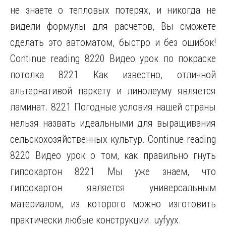
не знаете о тепловых потерях, и никогда не
видели формулы для расчетов, Вы сможете
сделать это автоматом, быстро и без ошибок!
Continue reading 8220 Видео урок по покраске
потолка 8221 Как известно, отличной
альтернативой паркету и линолеуму является
ламинат. 8221 Погодные условия нашей страны
нельзя назвать идеальными для выращивания
сельскохозяйственных культур. Continue reading
8220 Видео урок о том, как правильно гнуть
гипсокартон 8221 Мы уже знаем, что
гипсокартон является универсальным
материалом, из которого можно изготовить
практически любые конструкции. uyfyyx.