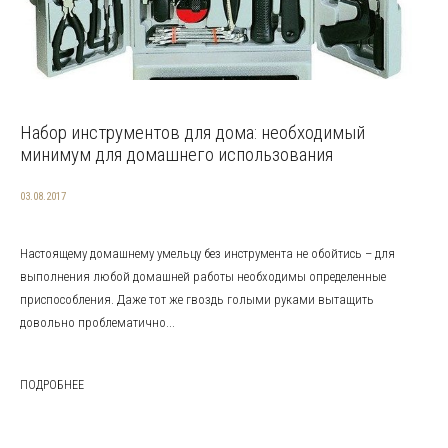
Набор инструментов для дома: необходимый
минимум для домашнего использования
03.08.2017
Настоящему домашнему умельцу без инструмента не обойтись – для
выполнения любой домашней работы необходимы определенные
приспособления. Даже тот же гвоздь голыми руками вытащить
довольно проблематично...
ПОДРОБНЕЕ