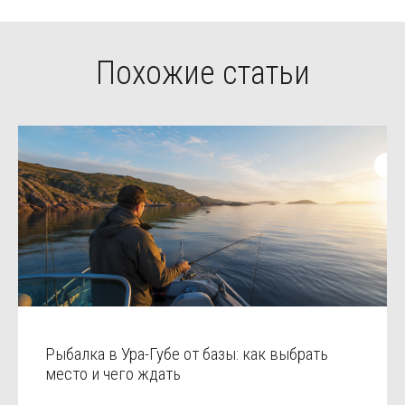
Похожие статьи
Рыбалка в Ура-Губе от базы: как выбрать
место и чего ждать