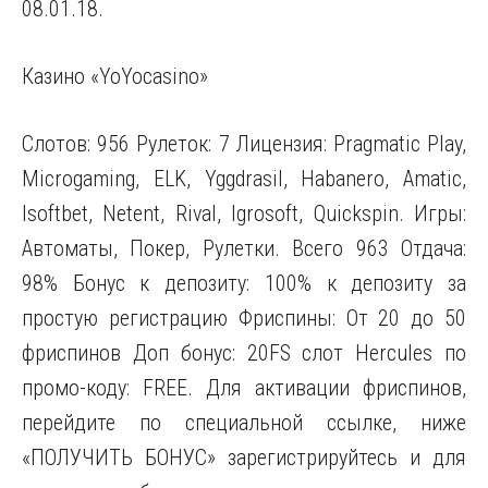
08.01.18.
Казино «YoYocasino»
Слотов: 956 Рулеток: 7 Лицензия: Pragmatic Play,
Microgaming, ELK, Yggdrasil, Habanero, Amatic,
Isoftbet, Netent, Rival, Igrosoft, Quickspin. Игры:
Автоматы, Покер, Рулетки. Всего 963 Отдача:
98% Бонус к депозиту: 100% к депозиту за
простую регистрацию Фриспины: От 20 до 50
фриспинов Доп бонус: 20FS слот Hercules по
промо-коду: FREE. Для активации фриспинов,
перейдите по специальной ссылке, ниже
«ПОЛУЧИТЬ БОНУС» зарегистрируйтесь и для