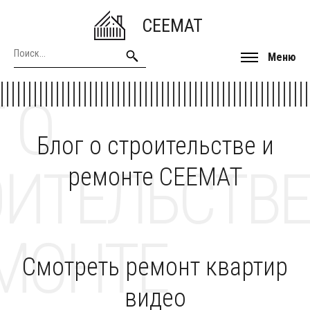
CEEMAT
Меню
 О
Блог о строительстве и
ОИТЕЛЬСТВЕ
ремонте CEEMAT
МОНТЕ
Смотреть ремонт квартир
видео