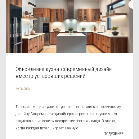
Обновление кухни: современный дизайн
вместо устаревших решений
19.06.2026
Трансформация кухни: от устаревшего стиля к современному
дизайну Современные дизайнерские решения в кухне могут
радикально изменить восприятие всего жилища. В эпоху,
когда каждая деталь играет важную ...
ПОДРОБНЕЕ