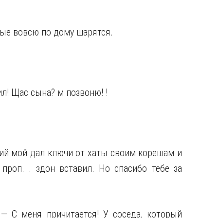
мые вовсю по дому шарятся.
онил! Щас сына? м позвоню! !
ий мой дал ключи от хаты своим корешам и
проп. . здон вставил. Но спасибо тебе за
 — С меня причитается! У соседа, который