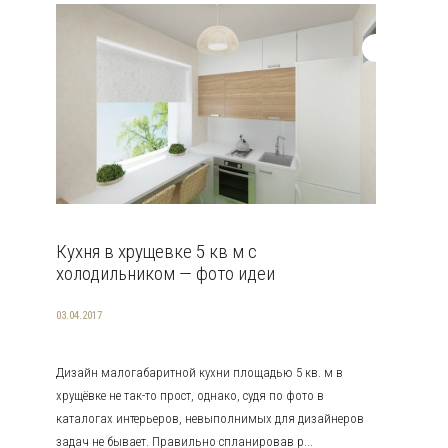
Кухня в хрущевке 5 кв м с
холодильником — фото идеи
03.04.2017
Дизайн малогабаритной кухни площадью 5 кв. м в
хрущёвке не так-то прост, однако, судя по фото в
каталогах интерьеров, невыполнимых для дизайнеров
задач не бывает. Правильно спланировав р...