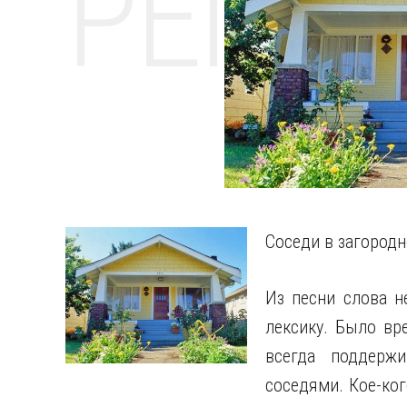
РЕМО
Соседи в загород
Из песни слова н
лексику. Было вр
всегда поддерж
соседями. Кое-ког