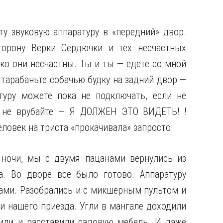
ту звуковую аппаратуру в «передний» двор.
торону Верки Сердючки и тех несчастных
ко они несчастны. Ты и ты — едете со мной
оттарабаньте собачью будку на задний двор —
туру можете пока не подключать, если не
я не врубайте — Я ДОЛЖЕН ЭТО ВИДЕТЬ! !
ловек на триста «прокачивала» запросто.
 ночи, мы с двумя пацанами вернулись из
. Во дворе все было готово. Аппаратуру
ами. Разобрались и с микшерным пультом и
и нашего приезда. Угли в мангале доходили
или и расставили садовую мебель. И даже