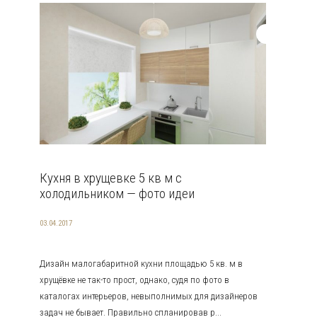
Кухня в хрущевке 5 кв м с
холодильником — фото идеи
03.04.2017
Дизайн малогабаритной кухни площадью 5 кв. м в
хрущёвке не так-то прост, однако, судя по фото в
каталогах интерьеров, невыполнимых для дизайнеров
задач не бывает. Правильно спланировав р...