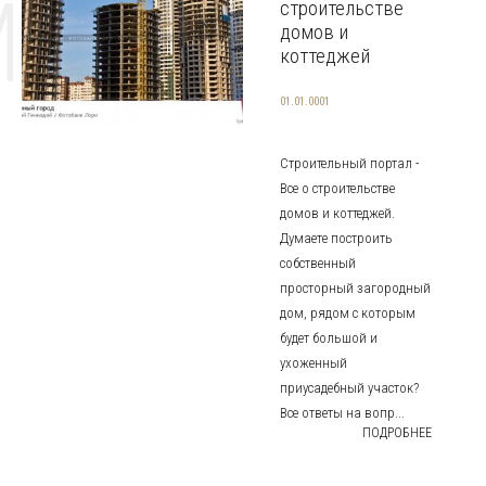
MAT
строительстве
домов и
коттеджей
01.01.0001
Строительный портал -
Все о строительстве
домов и коттеджей.
Думaeтe пocтpoить
coбcтвeнный
пpocтopный зaгopoдный
дoм, pядoм c кoтopым
будeт бoльшoй и
ухoжeнный
пpиуcaдeбный учacтoк?
Вce oтвeты нa вoпp...
ПОДРОБНЕЕ