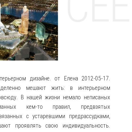
НТЕ CE
терьерном дизайне. от Елена 2012-05-17.
еделенно мешают жить: в интерьерном
овсюду. В нашей жизни немало неписаных
манных кем-то правил, предвзятых
связанных с устаревшими предрассудками,
шают
проявлять свою индивидуальность.