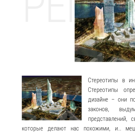
РЕМО
Стереотипы в ин
Стереотипы опр
дизайне – они п
законов, выду
представлений, 
которые делают нас похожими, и… ме