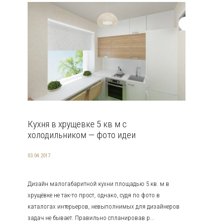
Кухня в хрущевке 5 кв м с
холодильником — фото идеи
03.04.2017
Дизайн малогабаритной кухни площадью 5 кв. м в
хрущёвке не так-то прост, однако, судя по фото в
каталогах интерьеров, невыполнимых для дизайнеров
задач не бывает. Правильно спланировав р...