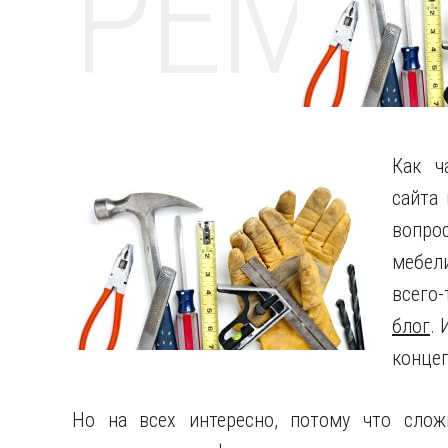
РЕМО
Как ч
сайта
вопро
мебел
всего-
блог
. 
концеп
Но на всех интересно, потому что слож