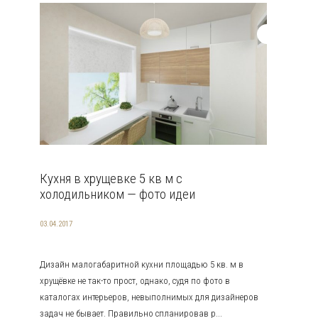
Кухня в хрущевке 5 кв м с
холодильником — фото идеи
03.04.2017
Дизайн малогабаритной кухни площадью 5 кв. м в
хрущёвке не так-то прост, однако, судя по фото в
каталогах интерьеров, невыполнимых для дизайнеров
задач не бывает. Правильно спланировав р...