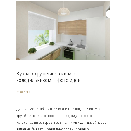
Кухня в хрущевке 5 кв м с
холодильником — фото идеи
03.04.2017
Дизайн малогабаритной кухни площадью 5 кв. м в
хрущёвке не так-то прост, однако, судя по фото в
каталогах интерьеров, невыполнимых для дизайнеров
задач не бывает. Правильно спланировав р...