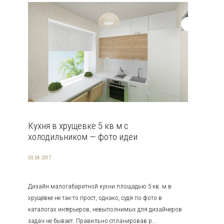
Кухня в хрущевке 5 кв м с
холодильником — фото идеи
03.04.2017
Дизайн малогабаритной кухни площадью 5 кв. м в
хрущёвке не так-то прост, однако, судя по фото в
каталогах интерьеров, невыполнимых для дизайнеров
задач не бывает. Правильно спланировав р...