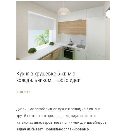
Кухня в хрущевке 5 кв м с
холодильником — фото идеи
03.04.2017
Дизайн малогабаритной кухни площадью 5 кв. м в
хрущёвке не так-то прост, однако, судя по фото в
каталогах интерьеров, невыполнимых для дизайнеров
задач не бывает. Правильно спланировав р...