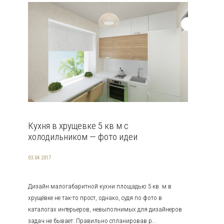
Кухня в хрущевке 5 кв м с
холодильником — фото идеи
03.04.2017
Дизайн малогабаритной кухни площадью 5 кв. м в
хрущёвке не так-то прост, однако, судя по фото в
каталогах интерьеров, невыполнимых для дизайнеров
задач не бывает. Правильно спланировав р...