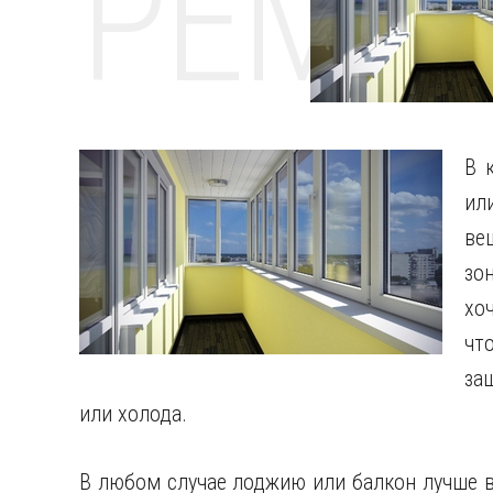
РЕМО
В 
ил
ве
зо
хо
чт
за
или холода.
В любом случае лоджию или балкон лучше в