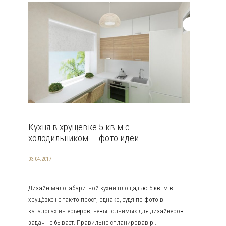
Кухня в хрущевке 5 кв м с
холодильником — фото идеи
03.04.2017
Дизайн малогабаритной кухни площадью 5 кв. м в
хрущёвке не так-то прост, однако, судя по фото в
каталогах интерьеров, невыполнимых для дизайнеров
задач не бывает. Правильно спланировав р...