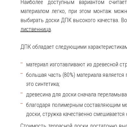
Наиболее доступным вариантом считае
материалом легко, при этом монтаж можн
выбирать доски ДПК высокого качества. В
лиственница
.
ДПК обладает следующими характеристикам
материал изготавливают из древесной ст
большая часть (80%) материала являетс
это синтетика;
древесина для доски сначала переламывае
благодаря полимерным составляющим мож
доски, стружка качественно смешивается
Стоимость террасной доски достаточно выс