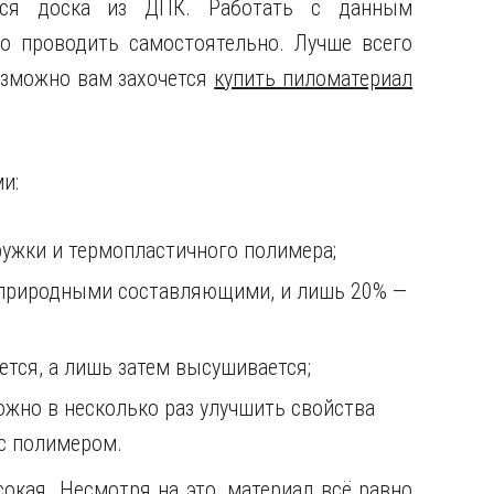
тся доска из ДПК. Работать с данным
о проводить самостоятельно. Лучше всего
озможно вам захочется
купить пиломатериал
и:
ружки и термопластичного полимера;
я природными составляющими, и лишь 20% —
тся, а лишь затем высушивается;
но в несколько раз улучшить свойства
 с полимером.
окая. Несмотря на это, материал всё равно