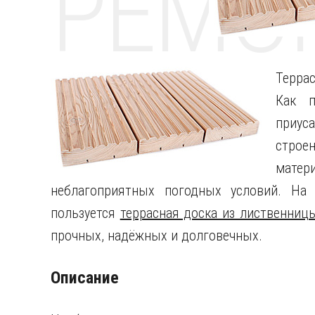
РЕМО
Терра
Как п
приус
строе
матер
неблагоприятных погодных условий. На
пользуется
террасная доска из лиственниц
прочных, надёжных и долговечных.
Описание