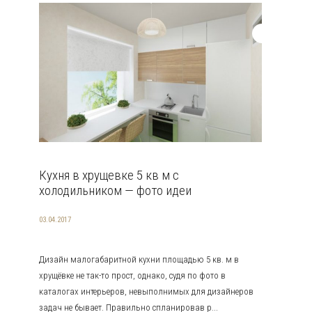
Кухня в хрущевке 5 кв м с
холодильником — фото идеи
03.04.2017
Дизайн малогабаритной кухни площадью 5 кв. м в
хрущёвке не так-то прост, однако, судя по фото в
каталогах интерьеров, невыполнимых для дизайнеров
задач не бывает. Правильно спланировав р...