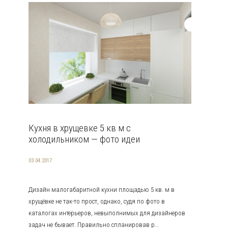
Кухня в хрущевке 5 кв м с
холодильником — фото идеи
03.04.2017
Дизайн малогабаритной кухни площадью 5 кв. м в
хрущёвке не так-то прост, однако, судя по фото в
каталогах интерьеров, невыполнимых для дизайнеров
задач не бывает. Правильно спланировав р...