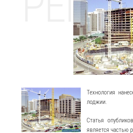
РЕМО
Технология нане
лоджии.
Статья опублико
является частью р