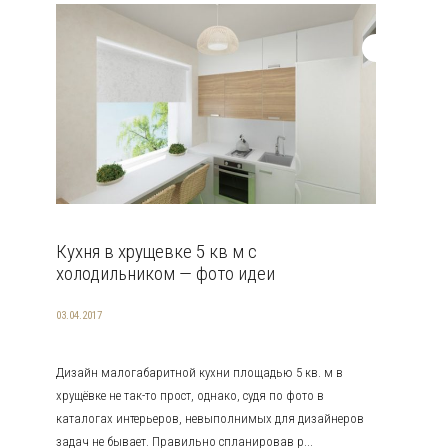
Кухня в хрущевке 5 кв м с
холодильником — фото идеи
03.04.2017
Дизайн малогабаритной кухни площадью 5 кв. м в
хрущёвке не так-то прост, однако, судя по фото в
каталогах интерьеров, невыполнимых для дизайнеров
задач не бывает. Правильно спланировав р...