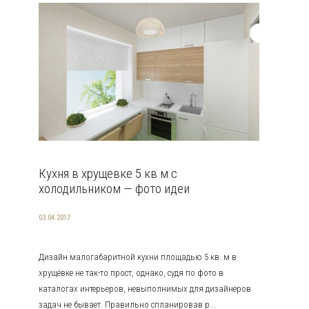
Кухня в хрущевке 5 кв м с
холодильником — фото идеи
03.04.2017
Дизайн малогабаритной кухни площадью 5 кв. м в
хрущёвке не так-то прост, однако, судя по фото в
каталогах интерьеров, невыполнимых для дизайнеров
задач не бывает. Правильно спланировав р...