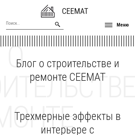
CEEMAT
Меню
 О
Блог о строительстве и
ОИТЕЛЬСТВЕ
ремонте CEEMAT
МОНТЕ
Трехмерные эффекты в
интерьере с