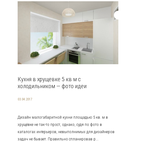
Кухня в хрущевке 5 кв м с
холодильником — фото идеи
03.04.2017
Дизайн малогабаритной кухни площадью 5 кв. м в
хрущёвке не так-то прост, однако, судя по фото в
каталогах интерьеров, невыполнимых для дизайнеров
задач не бывает. Правильно спланировав р...