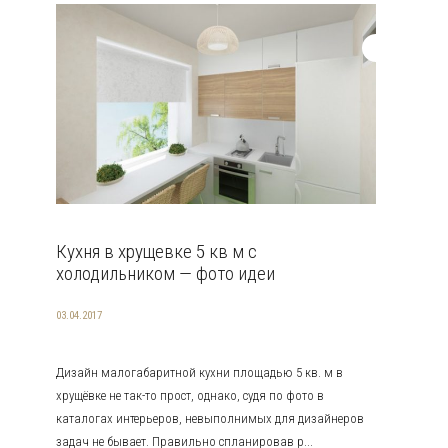
Кухня в хрущевке 5 кв м с
холодильником — фото идеи
03.04.2017
Дизайн малогабаритной кухни площадью 5 кв. м в
хрущёвке не так-то прост, однако, судя по фото в
каталогах интерьеров, невыполнимых для дизайнеров
задач не бывает. Правильно спланировав р...