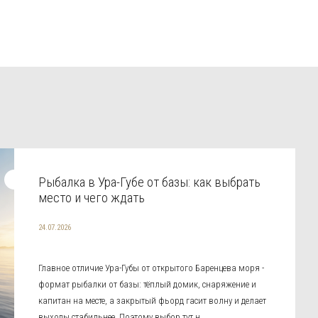
Рыбалка в Ура-Губе от базы: как выбрать
место и чего ждать
24.07.2026
Главное отличие Ура-Губы от открытого Баренцева моря -
формат рыбалки от базы: тёплый домик, снаряжение и
капитан на месте, а закрытый фьорд гасит волну и делает
выходы стабильнее. Поэтому выбор тут н...