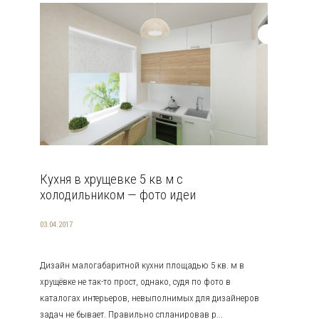
Кухня в хрущевке 5 кв м с
холодильником — фото идеи
03.04.2017
Дизайн малогабаритной кухни площадью 5 кв. м в
хрущёвке не так-то прост, однако, судя по фото в
каталогах интерьеров, невыполнимых для дизайнеров
задач не бывает. Правильно спланировав р...