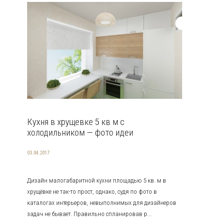
Кухня в хрущевке 5 кв м с
холодильником — фото идеи
03.04.2017
Дизайн малогабаритной кухни площадью 5 кв. м в
хрущёвке не так-то прост, однако, судя по фото в
каталогах интерьеров, невыполнимых для дизайнеров
задач не бывает. Правильно спланировав р...