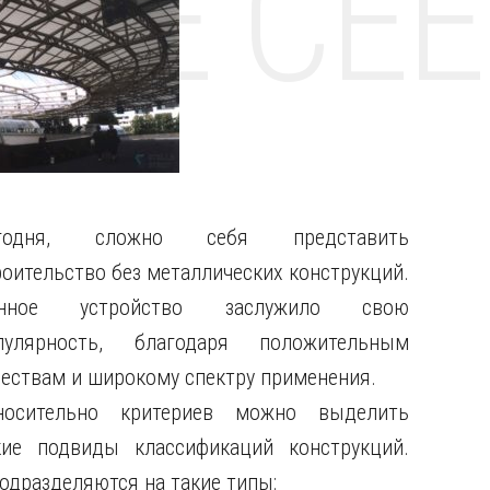
НТЕ CE
годня, сложно себя представить
роительство без металлических конструкций.
нное устройство заслужило свою
пулярность, благодаря положительным
чествам и широкому спектру применения.
носительно критериев можно выделить
кие подвиды классификаций конструкций.
дразделяются на такие типы: