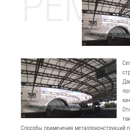
РЕМО
Се
ст
Да
по
ка
От
та
Способы применения металлоконструкций по